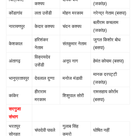
कश्यप
(जकांछ)
कोंडागांव
लता उसेंडी
मोहन मरकाम
नरेन्द्र नेताम (बसपा)
बलीराम कचलाम
नारायणपुर
केदार कश्यप
चंदन कश्यप
(जकांछ)
हरिशंकर
जुगल किशोर बोध
केशकाल
संतकुमार नेताम
नेताम
(बसपा)
विक्रमदेव
अंतागढ़
अनूप नाग
हेमंत कोयाम (बसपा)
उसेंडी
मानक दरपट्टी
भानुप्रतापपुर
देवलाल दुग्गा
मनोज मंडावी
(जकांछ)
हीराराम
रामसहाय कोर्राम
कांकेर
शिशुपाल सोरी
मरकाम
(बसपा)
सरगुजा
संभाग
भरतपुर
गुलाब सिंह
चंपादेवी पावले
घोषित नहीं
सोनहत
कमरो