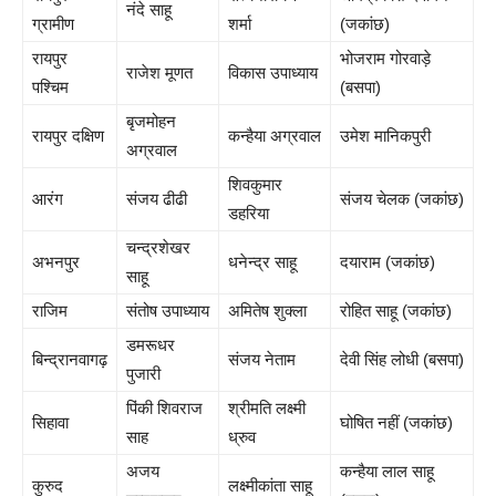
नंदे साहू
ग्रामीण
शर्मा
(जकांछ)
रायपुर
भोजराम गोरवाड़े
राजेश मूणत
विकास उपाध्याय
पश्चिम
(बसपा)
बृजमोहन
रायपुर दक्षिण
कन्हैया अग्रवाल
उमेश मानिकपुरी
अग्रवाल
शिवकुमार
आरंग
संजय ढीढी
संजय चेलक (जकांछ)
डहरिया
चन्द्रशेखर
अभनपुर
धनेन्द्र साहू
दयाराम (जकांछ)
साहू
राजिम
संतोष उपाध्याय
अमितेष शुक्ला
रोहित साहू (जकांछ)
डमरूधर
बिन्द्रानवागढ़
संजय नेताम
देवी सिंह लोधी (बसपा)
पुजारी
पिंकी शिवराज
श्रीमति लक्ष्मी
सिहावा
घोषित नहीं (जकांछ)
साह
ध्रुव
अजय
कन्हैया लाल साहू
कुरुद
लक्ष्मीकांता साहू