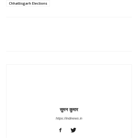
Chhattisgarh Elections
Share
सुमन कुमार
https://indinews.in