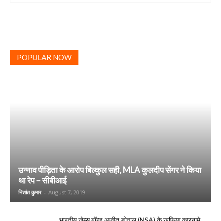
POPULAR NOW
उन्नाव पीड़िता के आरोप बिल्कुल सही, MLA कुलदीप सेंगर ने किया
था रेप – सीबीआई
निशांत कुमार
-
August 7, 2019
भारतीय जेम्स बॉन्ड अजीत डोवाल (NSA) के खुफिया कारनामे