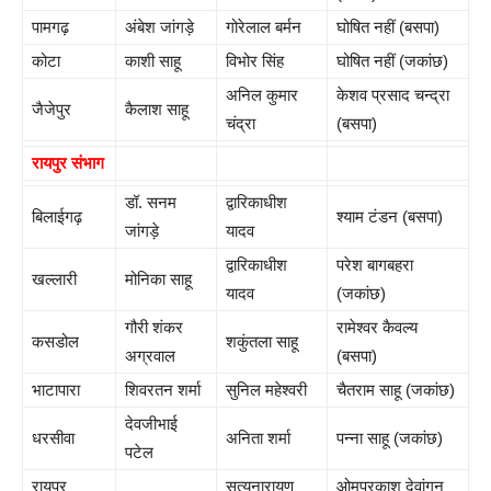
पामगढ़
अंबेश जांगड़े
गोरेलाल बर्मन
घोषित नहीं (बसपा)
कोटा
काशी साहू
विभोर सिंह
घोषित नहीं (जकांछ)
अनिल कुमार
केशव प्रसाद चन्द्रा
जैजेपुर
कैलाश साहू
चंद्रा
(बसपा)
रायपुर संभाग
डॉ. सनम
द्वारिकाधीश
बिलाईगढ़
श्याम टंडन (बसपा)
जांगड़े
यादव
द्वारिकाधीश
परेश बागबहरा
खल्लारी
मोनिका साहू
यादव
(जकांछ)
गौरी शंकर
रामेश्वर कैवल्य
कसडोल
शकुंतला साहू
अग्रवाल
(बसपा)
भाटापारा
शिवरतन शर्मा
सुनिल महेश्वरी
चैतराम साहू (जकांछ)
देवजीभाई
धरसीवा
अनिता शर्मा
पन्ना साहू (जकांछ)
पटेल
रायपुर
सत्यनारायण
ओमप्रकाश देवांगन