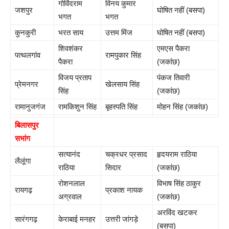
गोविंदराम
विनय कुमार
जशपुर
घोषित नहीं (बसपा)
भगत
भगत
कुनकुरी
भरत साय
उत्तम मिंज
घोषित नहीं (बसपा)
शिवशंकर
एमएस पैकरा
पत्थलगांव
रामपुकार सिंह
पैकरा
(जकांछ)
विजय प्रताप
पंकज तिवारी
प्रेमनगर
खेलसाय सिंह
सिंह
(जकांछ)
रामानुजगंज
रामकिशुन सिंह
बृहस्पति सिंह
मोहन सिंह (जकांछ)
बिलासपुर
सभांग
सत्यानंद
चक्रधर प्रसाद
हृदयराम राठिया
लैलूंगा
राठिया
सिदार
(जकांछ)
रोशनलाल
विभाष सिंह ठाकुर
रायगढ़
प्रकाश नायक
अग्रवाल
(जकांछ)
अरविंद खटकर
सारंगगढ़
केराबाई मनहर
उत्तरी जांगड़े
(बसपा)