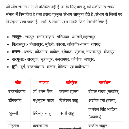
जो लोग संभाग नाम से परिचित नही है उनके लिए बता दू की छत्तीसगढ़ राज्य
संभाग में विभाजित है तथा इसके प्रमुख संभाग आयुक्त होते है ,संभाग से जिलों पर
नियंत्रण रखा जाता है . सभी 5 संभाग एवम उनके जिले निम्नलिखित हैं.
रायपुर:-
रायपुर, बलोदाबाज़ार, गरियाबंद, धमतरी,महासमुंद.
बिलासपुर:-
बिलासपुर, मुंगेली, कोरबा, जांजगीर-चाम्पा, रायगढ़.
बस्तर:-
बस्तर, कोंडागांव, कांकेर, दंतेवाडा, सुकमा, नारायणपुर, बीजापुर.
सरगुजा:-
सरगुजा, सूरजपुर, बलरामपुर, कोरिया, जशपुर.
दुर्ग:-
दुर्ग, राजनांदगांव, बालोद, बेमेतरा, एवं कबीरधाम.
सीट
भाजपा
कांग्रेस
गठबंधन
राजनांदगांव
डॉ. रमन सिंह
करुणा शुक्ला
दीपक यादव (जकांछ)
डोंगरगांव
मधुसुदन यादव
दिलेश्वर साहू
अशोक वर्मा (बसपा)
जनरैल सिंह भाटिया
खुज्जी
हिरेन्द्र साहू
चन्नी साहू
(जकांछ)
मोहल्ला
कंचनमाला
संजीत ठाकुर