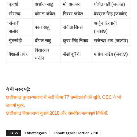
कवर्धा
अशोक साहू
मो. अकबर
घोषित नहीं (जकांछ)
खैरागढ़
कोमल जंघेल
गिरवर जंघेल
देवव्रत सिंह (जकांछ)
संजारी
अर्जुन हिरवानी
पवन साहू
संगीता सिन्हा
बालोद
(जकांछ)
गुंडरदेही
दीपक साहू
कुवर सिंह निषाद
राजेन्द्र राय (जकांछ)
विद्यारतन
वैशाली नगर
बीडी कुरैशी
मनोज पांडेय (जकांछ)
भसीन
ये भी जरुर पढ़ें:
छत्तीसगढ़ चुनाव-भाजपा ने जरी किया 77 उम्मीदवारों की सूचि, CEC ने भी
लगायी मुहर.
छत्तीसगढ़ विधानसभा चुनाव 2018 और सम्बंधित महत्वपूर्ण तिथियाँ.
TAGS
Chhattisgarh
Chhattisgarh Election 2018