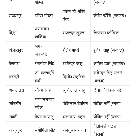
मोहले
(जकांछ
पांडेय डॉ. रश्मि
तखतपुर
हर्षिता पांडेय
संतोष कौशि (जकांछ)
सिंह
धरमलाल
बिल्हा
राजेन्द्र शुक्ला
सियाराम कौशिक
कौशिक
अमर
बिलासपुर
शैलेष पाण्डे
बृजेश साहू (जकांछ)
अग्रवाल
बेलतरा
रजनीश सिंह
राजेन्द्र साहू
अनिल टाह (जकांछ)
डॉ. कृष्णमूर्ति
जयेन्द्र सिंह पाटले
मस्तूरी
दिलीप लहरिया
बांधी
(बसपा)
अकलतरा
सौरभ सिंह
चुन्नीलाल साहू
रिचा जोगी (बसपा)
चापा नारायण
जांचगीर
मोतिलाल देवांगन
घोषित नहीं (बसपा)
चंदेल
सक्ती
मेघाराम साहू
चरणदास महंत
घोषित नहीं (बसपा)
गीतांजली पटेल
चन्द्रपुर
संयोगिता सिंह
रामकुमार यादव
(बसपा)