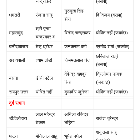
चन्द्राकर
(बसपा)
गुरुमुख सिंह
धमतरी
रंजना साहू
दिग्विजय (बसपा)
होरा
श्री पूनम
महासमुंद
विनोद चन्द्राकर
घोषित नहीं (जकांछ)
चन्द्रकार व
बलौदाबाजार
टेसू धुरंधर
जनकराम वर्मा
प्रमोद शर्मा (जकांछ)
छबिलाल रात्रे
सरायपाली
श्याम तांडी
किस्मतलाल नंद
(बसपा)
देवेन्द्र बहादुर
त्रिलोचन नायक
बसना
डीसी पटेल
सिंह
(जकांछ)
रायपुर उत्तर
घोषित नहीं
कुलदीप जुनेजा
घोषित नहीं (जकांछ)
दुर्ग संभाग
लाल महेन्द्र
अनिला रविन्द्र
डौंडीलोहारा
राजेश चुरेन्द्र
टेकाम
भेड़िया
शकुंतला साहू
पाटन
मोतीलाल साहू
भूपेश बघेल