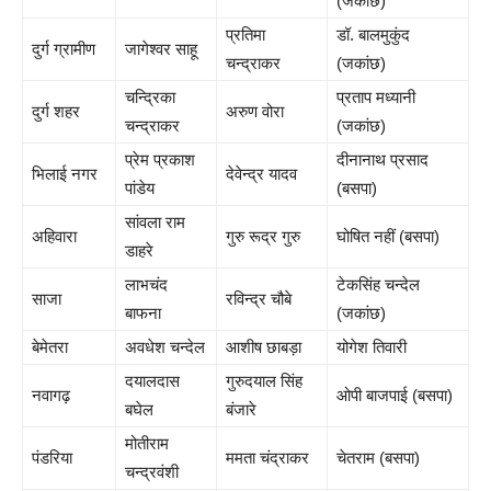
(जकांछ)
प्रतिमा
डॉ. बालमुकुंद
दुर्ग ग्रामीण
जागेश्वर साहू
चन्द्राकर
(जकांछ)
चन्द्रिका
प्रताप मध्यानी
दुर्ग शहर
अरुण वोरा
चन्द्राकर
(जकांछ)
प्रेम प्रकाश
दीनानाथ प्रसाद
भिलाई नगर
देवेन्द्र यादव
पांडेय
(बसपा)
सांवला राम
अहिवारा
गुरु रूद्र गुरु
घोषित नहीं (बसपा)
डाहरे
लाभचंद
टेकसिंह चन्देल
साजा
रविन्द्र चौबे
बाफना
(जकांछ)
बेमेतरा
अवधेश चन्देल
आशीष छाबड़ा
योगेश तिवारी
दयालदास
गुरुदयाल सिंह
नवागढ़
ओपी बाजपाई (बसपा)
बघेल
बंजारे
मोतीराम
पंडरिया
ममता चंद्राकर
चेतराम (बसपा)
चन्द्रवंशी