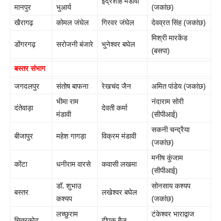
इंद्रशाह मंडावी
मानपुर
भुआर्य
(जकांछ)
खैरागढ़
कोमल जंघेल
गिरवर जंघेल
देवव्रत सिंह (जकांछ)
मिश्री मारकेंड
डोंगरगढ़
सरोजनी बंजारे
भुनेश्वर बघेल
(बसपा)
बस्तर संभाग
जगदलपुर
संतोष बाफना
रेखचंद जैन
अमित पांडेय (जकांछ)
भीमा राम
नंदाराम सोरी
दंतेवाड़ा
देवती कर्मा
मंडावी
(सीपीआई)
सकनी चन्द्रैया
बीजापुर
महेश गागड़ा
विक्रम मंडावी
(जकांछ)
मनीष कुंजाम
कोंटा
धनीराम वारसे
कवासी लखमा
(सीपीआई)
डॉ. शुभाउ
सोनसाय कश्यप
बस्तर
लखेश्वर बघेल
कश्यप
(जकांछ)
लच्छुराम
टंकेश्वर भाराद्वाज
चित्रकोट
दीपक बैज