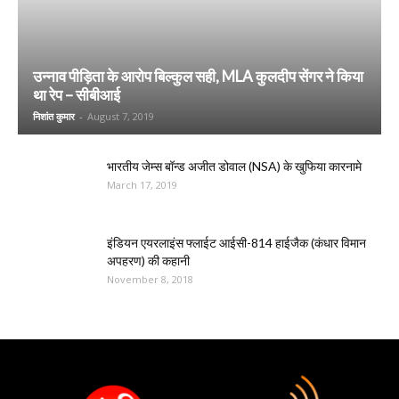
उन्नाव पीड़िता के आरोप बिल्कुल सही, MLA कुलदीप सेंगर ने किया
था रेप – सीबीआई
निशांत कुमार
-
August 7, 2019
भारतीय जेम्स बॉन्ड अजीत डोवाल (NSA) के खुफिया कारनामे
March 17, 2019
इंडियन एयरलाइंस फ्लाईट आईसी-814 हाईजैक (कंधार विमान
अपहरण) की कहानी
November 8, 2018