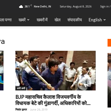
C
38.1
Saturday, August 8, 2026
Sign in /
New Delhi, IN
ला पन्ना
खबरें
खबरों में
खेल
‎संपादकीय
English
ya
अभी अभी
BJP महासचिव कैलाश विजयवर्गीय के
विधायक बेटे की गुंडागर्दी, अधिकारियों को...
निशांत कुमार
-
June 26, 2019