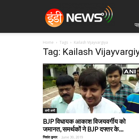
IndiNews.in
पह
Home
Tags
Kailash Vijayvargiya
Tag: Kailash Vijayvargi
अभी अभी
BJP विधायक आकाश विजयवर्गीय को
जमानत, समर्थकों ने BJP दफ्तर के...
निशांत कुमार
-
June 30, 2019