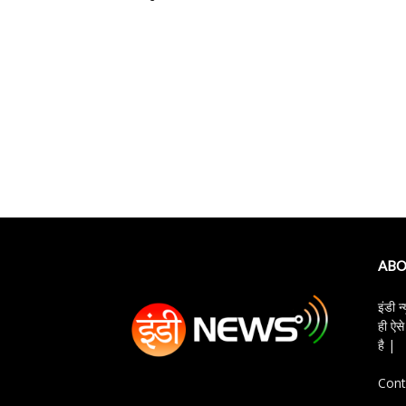
ABO
इंडी न
ही ऐसे
है |
Cont