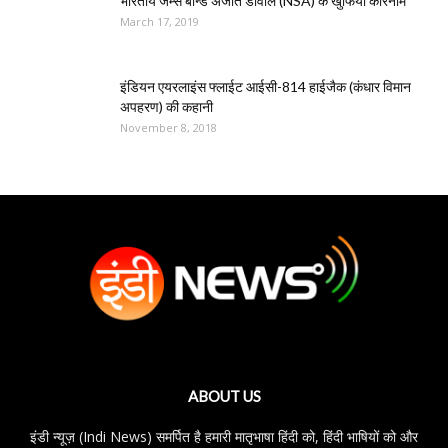
भारतीय जेम्स बॉन्ड अजीत डोवाल (NSA) के खुफिया कारनामे
March 17, 2019
इंडियन एयरलाइंस फ्लाईट आईसी-814 हाईजैक (कंधार विमान
अपहरण) की कहानी
November 8, 2018
ABOUT US
इंडी न्यूज़ (Indi News) समर्पित है हमारी मातृभाषा हिंदी को, हिंदी भाषियों को और