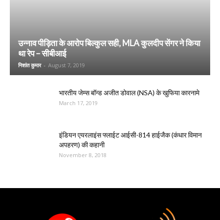
उन्नाव पीड़िता के आरोप बिल्कुल सही, MLA कुलदीप सेंगर ने किया
था रेप – सीबीआई
निशांत कुमार
-
August 7, 2019
भारतीय जेम्स बॉन्ड अजीत डोवाल (NSA) के खुफिया कारनामे
March 17, 2019
इंडियन एयरलाइंस फ्लाईट आईसी-814 हाईजैक (कंधार विमान
अपहरण) की कहानी
November 8, 2018