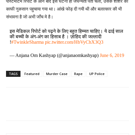
पोस्टमार्टम रिपोर्ट के आने बाद इस घटना ही जघन्यता पता चली, उसके शशिर को
काफी नुकसान पहुचाया गया था। आंखे फोड़ दी गयी थी और बलात्कार की भी
संभावना है जो अभी जाँच मे है।
इस मेडिकल रिपोर्ट को पढ़ने के लिए बहुत हिम्मत चाहिए। ये ढाई साल
की बच्ची के अंग-अंग का हिसाब है । ज़ाहिद की जल्लादी
!
#TwinkleSharma
pic.twitter.com/HbVyChX3Q3
— Anjana Om Kashyap (@anjanaomkashyap)
June 6, 2019
TAGS
Featured
Murder Case
Rape
UP Police
Share