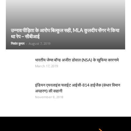
उन्नाव पीड़िता के आरोप बिल्कुल सही, MLA कुलदीप सेंगर ने किया
था रेप – सीबीआई
निशांत कुमार
-
August 7, 2019
भारतीय जेम्स बॉन्ड अजीत डोवाल (NSA) के खुफिया कारनामे
March 17, 2019
इंडियन एयरलाइंस फ्लाईट आईसी-814 हाईजैक (कंधार विमान
अपहरण) की कहानी
November 8, 2018