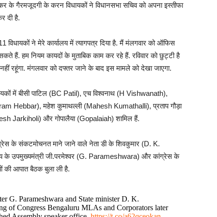
पीकर के गैरमजूदगी के करन विधायकों ने विधानसभा सचिव को अपना इस्तीफा
र दी है.
िधायकों ने मेरे कार्यालय में त्यागपत्र दिया है. मैं मंलगवार को ऑफिस
ते हैं. हम नियम कायदों के मुताबिक काम कर रहे हैं. रविवार को छुट्टी है
में नहीं रहूंगा. मंगलवार को दफ्तर जाने के बाद इस मामले को देखा जाएगा.
विधायकों में बीसी पाटिल (BC Patil), एच विश्वनाथ (H Vishwanath),
ram Hebbar), महेश कुमाथल्ली (Mahesh Kumathalli), प्रताप गौड़ा
h Jarkiholi) और गोपालैया (Gopalaiah) शामिल हैं.
ग्रेस के संकटमोचनत माने जाने वाले नेता डी के शिवकुमार (D. K.
्य के उपमुख्‍यमंत्री जी.परमेश्‍वर (G. Parameshwara) और कांग्रेस के
ों की आपात बैठक बुला ली है.
er G. Parameshwara and State minister D. K.
ng of Congress Bengaluru MLAs and Corporators later
hed Assembly speaker office.
https://t.co/a62qceokan