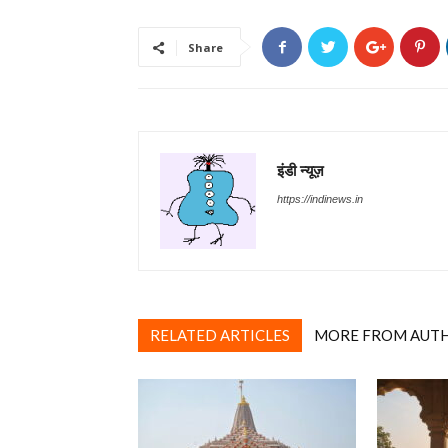
Share
इंडी न्यूज़
https://indinews.in
RELATED ARTICLES
MORE FROM AUT