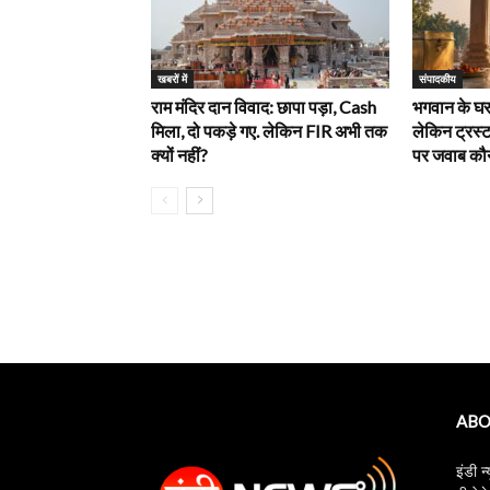
खबरों में
‎संपादकीय
राम मंदिर दान विवाद: छापा पड़ा, Cash
भगवान के घर 
मिला, दो पकड़े गए. लेकिन FIR अभी तक
लेकिन ट्रस्ट
क्यों नहीं?
पर जवाब कौन
ABO
इंडी न