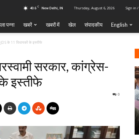
C
40.6
Thursday, August 6, 2026
Sign in /
New Delhi, IN
ला पन्ना
खबरें
खबरों में
खेल
‎संपादकीय
English
स-JDS के 11 विधायकों के इस्तीफे
ारस्वामी सरकार, कांग्रेस-
े इस्तीफे
0