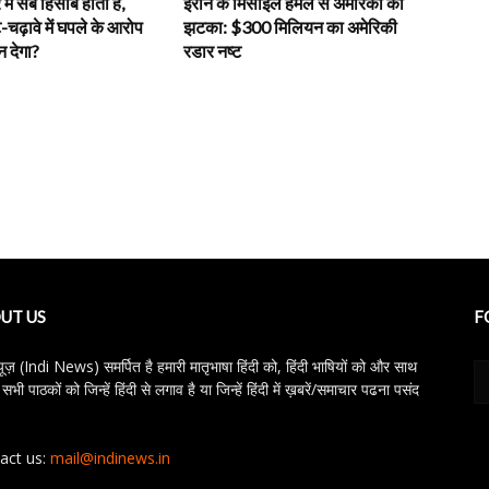
में सब हिसाब होता है,
ईरान के मिसाइल हमले से अमेरिका को
-चढ़ावे में घपले के आरोप
झटका: $300 मिलियन का अमेरिकी
 देगा?
रडार नष्ट
UT US
F
्यूज़ (Indi News) समर्पित है हमारी मातृभाषा हिंदी को, हिंदी भाषियों को और साथ
 सभी पाठकों को जिन्हें हिंदी से लगाव है या जिन्हें हिंदी में ख़बरें/समाचार पढना पसंद
act us:
mail@indinews.in