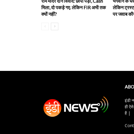
राम मंदिर दान विवाद: छापा पड़ा, Cash
भगवान के घर 
मिला, दो पकड़े गए. लेकिन FIR अभी तक
लेकिन ट्रस्ट
क्यों नहीं?
पर जवाब कौन
ABO
इंडी न
ही ऐसे
है |
Cont