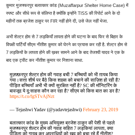
कुमार मुजफ्फरपुर बलात्कार कांड (Muzaffarpur Shelter Home Case) में
स्पष्ट और सीधे रूप से संलिप्त है क्योंकि इन्होंने TISS की रिपोर्ट आने के दो
महीनों तक ब्रजेश ठाकुर पर FIR नहीं होने दी, उसे जेल नहीं भेजा.
अभी शेल्टर होम से 7 लड़कियाँ लापता होने की घटना के बाद फिर से बिहार के
विपक्षी पार्टियाँ सीएम नीतीश कुमार को घेरने का प्रयास कर रही है. शेल्टर होम से
7 लड़कियों के लापता होने की ख़बर सामने आने के बाद तेजश्वी यादव ने एक के
बाद एक ट्वीट कर नीतीश कुमार पर निशाना साधा.
मुज़फ़्फ़रपुर शेल्टर होम की गवाह बची 7 बच्चियों को भी ग़ायब किया
गया।सत्ता शीर्ष पर बैठे किस शख़्स को बचाने की साज़िश हो रही है?
पीड़ित बच्चियाँ अभी भी क्यों सुरक्षित नहीं है? SC की मॉनिटरिंग के
बावजूद ये दु:साहस कौन कर रहा है? सीएम को किस बात का डर है?
https://t.co/fgSTvAjNzt
— Tejashwi Yadav (@yadavtejashwi)
February 23, 2019
बलात्कार कांड के मुख्य अभियुक्त ब्रजेश ठाकुर की पेशी से पहले
मुजफ्फरपुर शेल्टर होम की गवाह सहित 7 लड़कियां लापता, क्या
पीड़िता को गायब कर अपराधियों को ख़ुद को बचा रहे हैं नीतीश?