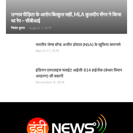
उन्नाव पीड़िता के आरोप बिल्कुल सही, MLA कुलदीप सेंगर ने किया
था रेप – सीबीआई
निशांत कुमार
-
August 7, 2019
भारतीय जेम्स बॉन्ड अजीत डोवाल (NSA) के खुफिया कारनामे
March 17, 2019
इंडियन एयरलाइंस फ्लाईट आईसी-814 हाईजैक (कंधार विमान
अपहरण) की कहानी
November 8, 2018