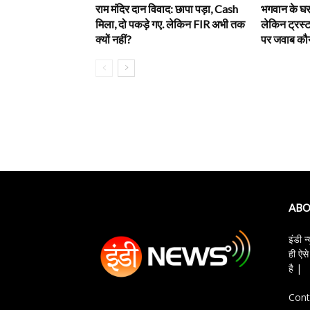
राम मंदिर दान विवाद: छापा पड़ा, Cash
भगवान के घर 
मिला, दो पकड़े गए. लेकिन FIR अभी तक
लेकिन ट्रस्ट
क्यों नहीं?
पर जवाब कौन
ABO
इंडी न
ही ऐसे
है |
Cont