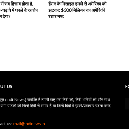
में सब हिसाब होता है,
ईरान के मिसाइल हमले से अमेरिका को
-चढ़ावे में घपले के आरोप
झटका: $300 मिलियन का अमेरिकी
 देगा?
रडार नष्ट
UT US
F
्यूज़ (Indi News) समर्पित है हमारी मातृभाषा हिंदी को, हिंदी भाषियों को और साथ
 सभी पाठकों को जिन्हें हिंदी से लगाव है या जिन्हें हिंदी में ख़बरें/समाचार पढना पसंद
act us:
mail@indinews.in