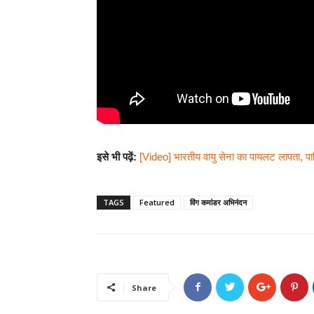
इसे भी पढ़ें:
[Video] भारतीय वायु सेना का पायलट लापता, पाक
TAGS
Featured
विंग कमांडर अभिनंदन
Share