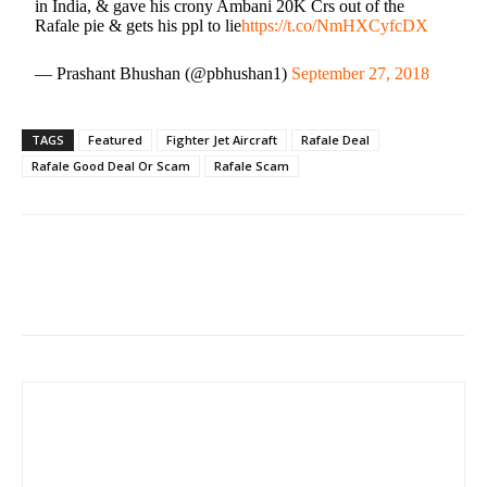
in India, & gave his crony Ambani 20K Crs out of the
Rafale pie & gets his ppl to lie
https://t.co/NmHXCyfcDX
— Prashant Bhushan (@pbhushan1)
September 27, 2018
TAGS
Featured
Fighter Jet Aircraft
Rafale Deal
Rafale Good Deal Or Scam
Rafale Scam
Share