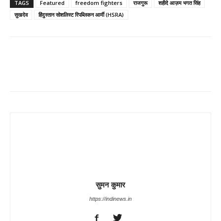
TAGS
Featured
freedom fighters
राजगुरू
शहीदे आज़म भगत सिंह
सुखदेव
हिंदुस्तान सोशलिस्ट रिपब्लिकन आर्मी (HSRA)
Share
सुमन कुमार
https://indinews.in