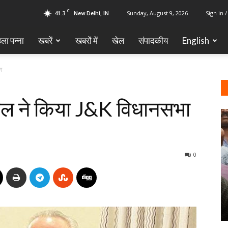
C
41.3
Sunday, August 9, 2026
Sign in /
New Delhi, IN
ला पन्ना
खबरें
खबरों में
खेल
‎संपादकीय
English
ग
यपाल ने किया J&K विधानसभा
0