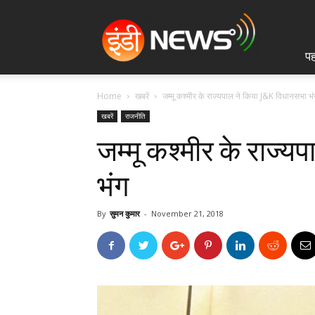
IndiNews.in
पह
Home
खबरें
जम्मू कश्मीर के राज्यपाल ने किया J&K विधानसभा भं
खबरें
राजनीति
जम्मू कश्मीर के राज्
भंग
By
सुमन कुमार
-
November 21, 2018