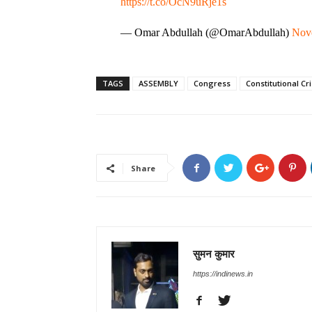
https://t.co/OcN9uRje1s
— Omar Abdullah (@OmarAbdullah)
Nov
TAGS
ASSEMBLY
Congress
Constitutional Cri
Share
सुमन कुमार
https://indinews.in