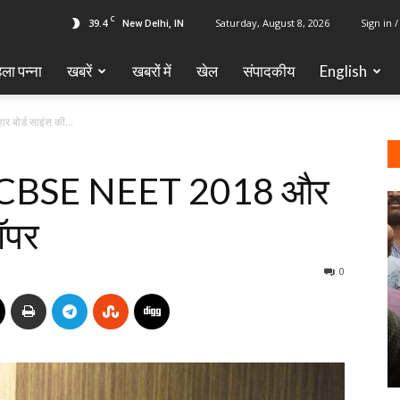
C
39.4
Saturday, August 8, 2026
Sign in /
New Delhi, IN
ला पन्ना
खबरें
खबरों में
खेल
‎संपादकीय
English
बोर्ड साइंस की...
बनी CBSE NEET 2018 और
टॉपर
0