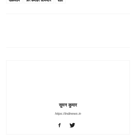
पाकिस्तान
विंग कमांडर अभिनंदन
शांति
Share
सुमन कुमार
https://indinews.in