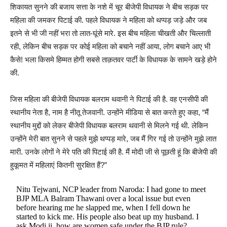
शिकायत सुनने की बजाय सत्ता के नशे में चूर बीजेपी विधायक ने बीच सड़क पर
महिला की जमकर पिटाई की. पहले विधायक ने महिला को थप्पड़ जड़े और जब
इतने से भी जी नहीं भरा तो लात-घूंसे मारे. इस बीच महिला चीखती और चिल्लाती
रही, लेकिन बीच सड़क पर कोई महिला को बचाने नहीं आया, लोग बचाने आए भी
कैसे! भला किसमे हिम्मत होगी सबसे ताक़तवर पार्टी के विधायक के सामने खड़े होने
की.
जिस महिला की बीजेपी विधायक बलराम थवानी ने पिटाई की है. वह एनसीपी की
स्थानीय नेता है, नाम है नीतू तेजवानी. उन्होंने मीडिया से बात करते हुए कहा, “मैं
स्थानीय मुद्दों को लेकर बीजेपी विधायक बलराम थवानी से मिलने गई थी. लेकिन
उन्होंने मेरी बात सुनने से पहले मुझे थप्पड़ मारे, जब मैं गिर गई तो उन्होंने मुझे लात
मारी. उनके लोगों ने मेरे पति की पिटाई की है. मैं मोदी जी से पूछती हूं कि बीजेपी की
हुकूमत में महिलाएं कितनी सुरक्षित हैं?”
Nitu Tejwani, NCP leader from Naroda: I had gone to meet
BJP MLA Balram Thawani over a local issue but even
before hearing me he slapped me, when I fell down he
started to kick me. His people also beat up my husband. I
ask Modi ji, how are women safe under the BJP rule?