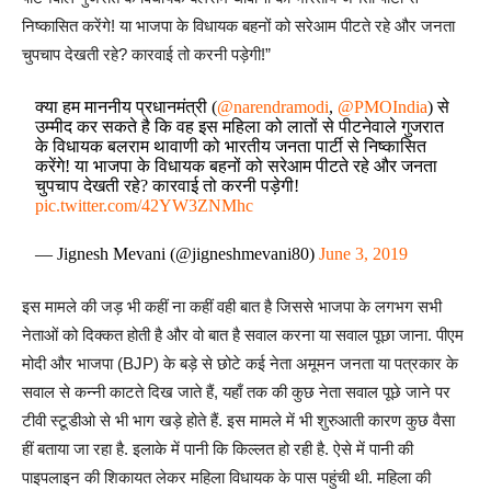
निष्कासित करेंगे! या भाजपा के विधायक बहनों को सरेआम पीटते रहे और जनता
चुपचाप देखती रहे? कारवाई तो करनी पड़ेगी!”
क्या हम माननीय प्रधानमंत्री (
@narendramodi
,
@PMOIndia
) से
उम्मीद कर सकते है कि वह इस महिला को लातों से पीटनेवाले गुजरात
के विधायक बलराम थावाणी को भारतीय जनता पार्टी से निष्कासित
करेंगे! या भाजपा के विधायक बहनों को सरेआम पीटते रहे और जनता
चुपचाप देखती रहे? कारवाई तो करनी पड़ेगी!
pic.twitter.com/42YW3ZNMhc
— Jignesh Mevani (@jigneshmevani80)
June 3, 2019
इस मामले की जड़ भी कहीं ना कहीं वही बात है जिससे भाजपा के लगभग सभी
नेताओं को दिक्कत होती है और वो बात है सवाल करना या सवाल पूछा जाना. पीएम
मोदी और भाजपा (BJP) के बड़े से छोटे कई नेता अमूमन जनता या पत्रकार के
सवाल से कन्नी काटते दिख जाते हैं, यहाँ तक की कुछ नेता सवाल पूछे जाने पर
टीवी स्टूडीओ से भी भाग खड़े होते हैं. इस मामले में भी शुरुआती कारण कुछ वैसा
हीं बताया जा रहा है. इलाके में पानी कि किल्लत हो रही है. ऐसे में पानी की
पाइपलाइन की शिकायत लेकर महिला विधायक के पास पहुंची थी. महिला की