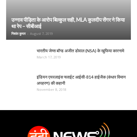
उन्नाव पीड़िता के आरोप बिल्कुल सही, MLA कुलदीप सेंगर ने किया
था रेप – सीबीआई
निशांत कुमार
-
August 7, 2019
भारतीय जेम्स बॉन्ड अजीत डोवाल (NSA) के खुफिया कारनामे
March 17, 2019
इंडियन एयरलाइंस फ्लाईट आईसी-814 हाईजैक (कंधार विमान
अपहरण) की कहानी
November 8, 2018